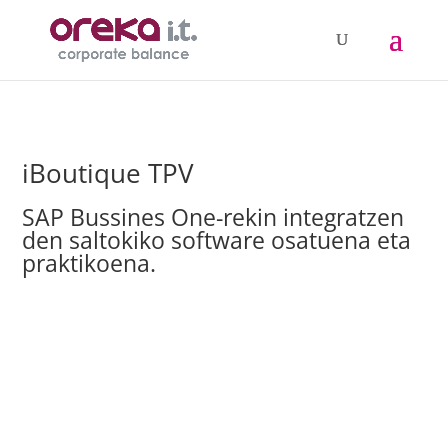
iBoutique TPV
SAP Bussines One-rekin integratzen
den saltokiko software osatuena eta
praktikoena.