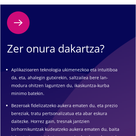
Zer onura dakartza?
Aplikazioaren teknologia ukimenezkoa eta intuitiboa
da, eta, ahalegin gutxirekin, saltzailea bere lan-
modura ohitzen laguntzen du, ikaskuntza-kurba
minimo batekin.
Bezeroak fidelizatzeko aukera ematen du, eta prezio
bereziak, tratu pertsonalizatua eta abar eskura
daitezke. Horrez gain, tresnak jantzien
birhornikuntzak kudeatzeko aukera ematen du, baita