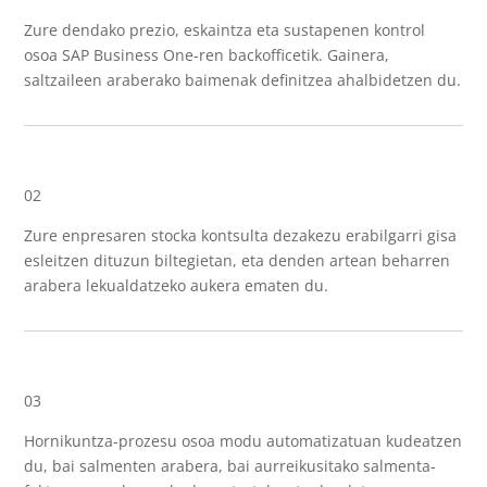
Zure dendako prezio, eskaintza eta sustapenen kontrol
osoa SAP Business One-ren backofficetik. Gainera,
saltzaileen araberako baimenak definitzea ahalbidetzen du.
02
Zure enpresaren stocka kontsulta dezakezu erabilgarri gisa
esleitzen dituzun biltegietan, eta denden artean beharren
arabera lekualdatzeko aukera ematen du.
03
Hornikuntza-prozesu osoa modu automatizatuan kudeatzen
du, bai salmenten arabera, bai aurreikusitako salmenta-