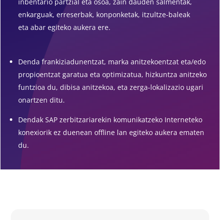
inbentario partzial eta osoa, zain dauden salmentak,
enkarguak, erreserbak, konponketak, itzultze-baleak
eta abar egiteko aukera ere.
Denda frankiziadunentzat, marka anitzekoentzat eta/edo
propioentzat garatua eta optimizatua, hizkuntza anitzeko
funtzioa du, dibisa anitzekoa, eta zerga-lokalizazio ugari
onartzen ditu.
Dendak SAP zerbitzariarekin komunikatzeko Interneteko
konexiorik ez duenean offline lan egiteko aukera ematen
du.