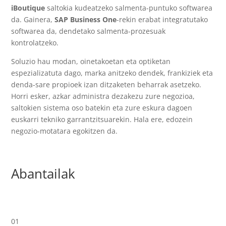
iBoutique
saltokia kudeatzeko salmenta-puntuko softwarea
da. Gainera,
SAP Business One
-rekin erabat integratutako
softwarea da, dendetako salmenta-prozesuak
kontrolatzeko.
Soluzio hau modan, oinetakoetan eta optiketan
espezializatuta dago, marka anitzeko dendek, frankiziek eta
denda-sare propioek izan ditzaketen beharrak asetzeko.
Horri esker, azkar administra dezakezu zure negozioa,
saltokien sistema oso batekin eta zure eskura dagoen
euskarri tekniko garrantzitsuarekin. Hala ere, edozein
negozio-motatara egokitzen da.
Abantailak
01