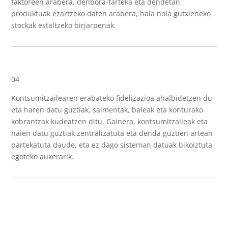
faktoreen arabera, denbora-tarteka eta dendetan
produktuak ezartzeko daten arabera, hala nola gutxieneko
stockak estaltzeko birjarpenak.
04
Kontsumitzailearen erabateko fidelizazioa ahalbidetzen du
eta haren datu guztiak, salmentak, baleak eta konturako
kobrantzak kudeatzen ditu. Gainera, kontsumitzaileak eta
haien datu guztiak zentralizatuta eta denda guztien artean
partekatuta daude, eta ez dago sisteman datuak bikoiztuta
egoteko aukerarik.