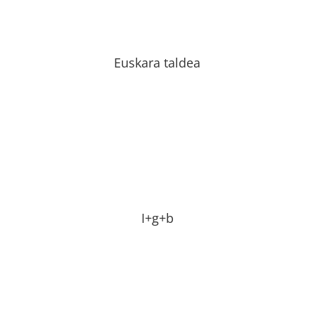
Euskara taldea
I+g+b