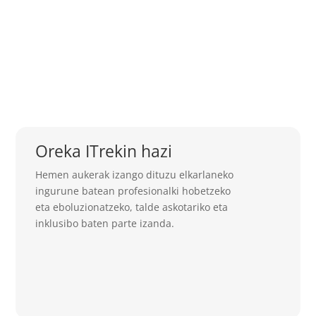
Informazio eta zehaztapen gehiago hurrengo
formularioan:
Formularioa
Oreka ITrekin hazi
Hemen aukerak izango dituzu elkarlaneko
ingurune batean profesionalki hobetzeko
eta eboluzionatzeko, talde askotariko eta
inklusibo baten parte izanda.