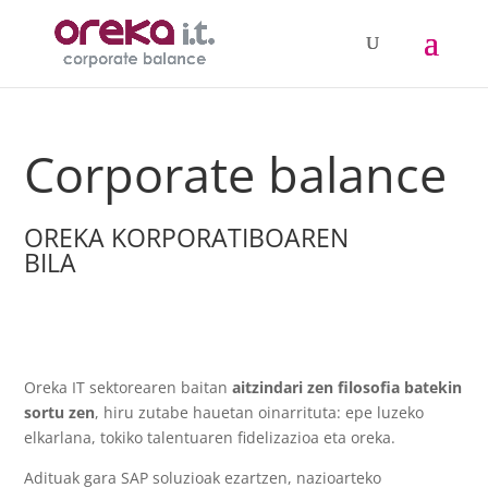
Corporate balance
OREKA KORPORATIBOAREN
BILA
Oreka IT sektorearen baitan
aitzindari zen filosofia batekin
sortu zen
, hiru zutabe hauetan oinarrituta: epe luzeko
elkarlana, tokiko talentuaren fidelizazioa eta oreka.
Adituak gara SAP soluzioak ezartzen, nazioarteko