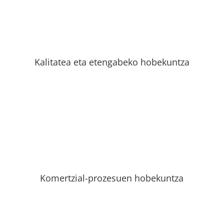
Kalitatea eta etengabeko hobekuntza
Komertzial-prozesuen hobekuntza