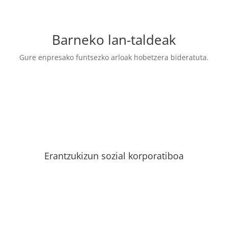
Barneko lan-taldeak
Gure enpresako funtsezko arloak hobetzera bideratuta.
Erantzukizun sozial korporatiboa