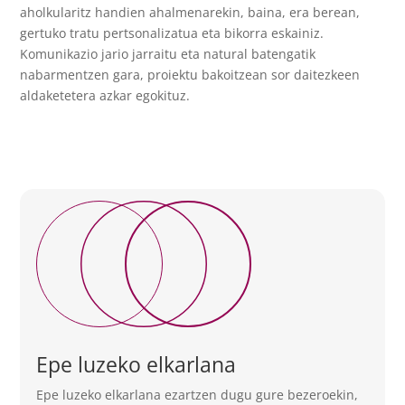
aholkularitz handien ahalmenarekin, baina, era berean,
gertuko tratu pertsonalizatua eta bikorra eskainiz.
Komunikazio jario jarraitu eta natural batengatik
nabarmentzen gara, proiektu bakoitzean sor daitezkeen
aldaketetera azkar egokituz.
Epe luzeko elkarlana
Epe luzeko elkarlana ezartzen dugu gure bezeroekin,