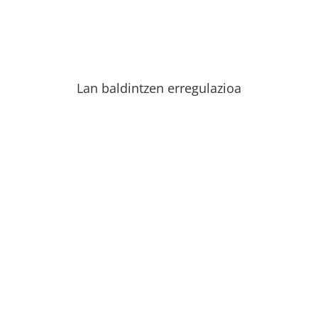
Lan baldintzen erregulazioa
Informatika-gailuen laga
Irabazi-asmorik gabeko erakundea, gizarte-helburuak
dituena edo GKE bat bazara, ekipo informatikoen
dohaintza-sisteman alta ematera gonbidatzen zaitugu.
Informazio eta zehaztapen gehiago hurrengo
formularioan: