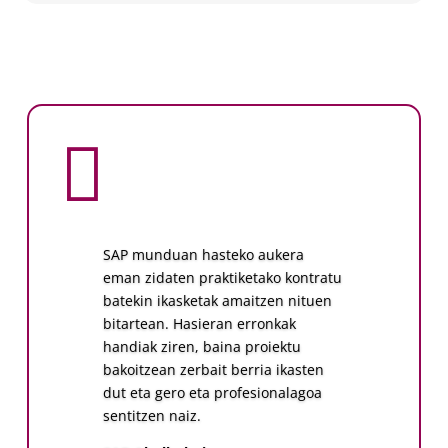

SAP munduan hasteko aukera
eman zidaten praktiketako kontratu
batekin ikasketak amaitzen nituen
bitartean. Hasieran erronkak
handiak ziren, baina proiektu
bakoitzean zerbait berria ikasten
dut eta gero eta profesionalagoa
sentitzen naiz.