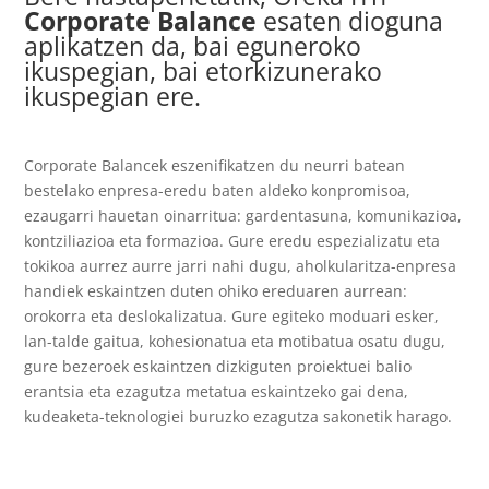
Corporate Balance
esaten dioguna
aplikatzen da, bai eguneroko
ikuspegian, bai etorkizunerako
ikuspegian ere.
Corporate Balancek eszenifikatzen du neurri batean
bestelako enpresa-eredu baten aldeko konpromisoa,
ezaugarri hauetan oinarritua: gardentasuna, komunikazioa,
kontziliazioa eta formazioa. Gure eredu espezializatu eta
tokikoa aurrez aurre jarri nahi dugu, aholkularitza-enpresa
handiek eskaintzen duten ohiko ereduaren aurrean:
orokorra eta deslokalizatua. Gure egiteko moduari esker,
lan-talde gaitua, kohesionatua eta motibatua osatu dugu,
gure bezeroek eskaintzen dizkiguten proiektuei balio
erantsia eta ezagutza metatua eskaintzeko gai dena,
kudeaketa-teknologiei buruzko ezagutza sakonetik harago.