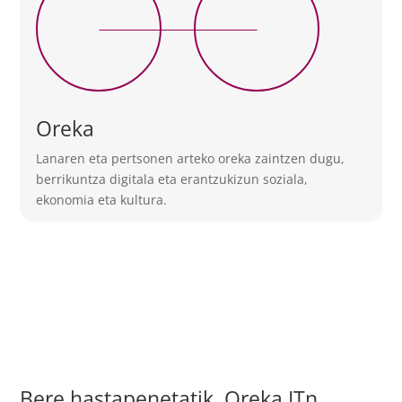
Oreka
Lanaren eta pertsonen arteko oreka zaintzen dugu,
berrikuntza digitala eta erantzukizun soziala,
ekonomia eta kultura.
Bere hastapenetatik, Oreka ITn