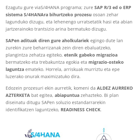
Ezagutu gure viaS/4HANA programa; zure
SAP R/3 ed o ERP
sistema S/4HANAra bihurtzeko prozesu
osoan zehar
lagunduko dizugu, eta lehenengo urratsetatik hasi eta abian
jartzerainoko trantsizio arina bermatuko dizugu.
SAPen adituak diren gure aholkulariek
egingo dute lan
zurekin zure beharrizanak zein diren ebaluatzeko,
plangintza zehatza egiteko,
etenik gabeko migrazioa
bermatzeko eta trebakuntza egokia eta
migrazio-osteko
laguntza
emateko. Horrela, arriskuak murriztu eta epe
luzerako onurak maximizatuko dira.
Edozein prozesuri ekin aurretik, komeni da
ALDEZ AURREKO
AZTERKETA
bat egitea,
abiapuntua
zehazteko. Bi plan
diseinatu ditugu SAPen soluzio estandarrarekin
identifikatzen laguntzeko,
READINESS CHECK
.