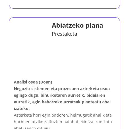
Abiatzeko plana
Prestaketa
Analisi osoa (Doan)
Negozio-sistemen eta prozesuen azterketa osoa
egingo dugu, bihurketaren aurretik, bidaiaren
aurretik, egin beharreko urratsak planteatu ahal
izateko.
Azterketa hori egin ondoren, helmugatik ahalik eta
hurbilen utziko zaituzten hainbat ekintza irudikatu
ahal izango ditugu.