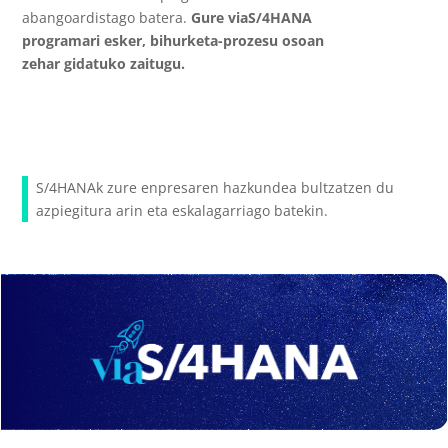
abangoardistago batera.
Gure viaS/4HANA
programari esker, bihurketa-prozesu osoan
zehar gidatuko zaitugu.
S/4HANAk zure enpresaren hazkundea bultzatzen du
azpiegitura arin eta eskalagarriago batekin.