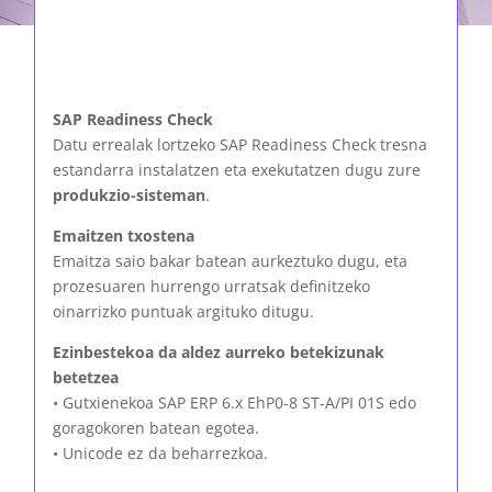
SAP Readiness Check
Datu errealak lortzeko SAP Readiness Check tresna
estandarra instalatzen eta exekutatzen dugu zure
produkzio-sisteman
.
Emaitzen txostena
Emaitza saio bakar batean aurkeztuko dugu, eta
prozesuaren hurrengo urratsak definitzeko
oinarrizko puntuak argituko ditugu.
Ezinbestekoa da aldez aurreko betekizunak
betetzea
• Gutxienekoa SAP ERP 6.x EhP0-8 ST-A/PI 01S edo
goragokoren batean egotea.
• Unicode ez da beharrezkoa.