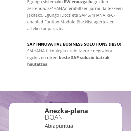
Egungo sistemako
BW erauzgailu
guztien
zerrenda, S/4HANAn erabiltzen jarrai daitezkeen
jakiteko. Egungo IDocs eta SAP S/4HANA RFC-
enabled Funtion Module Blacklist agertokien
arteko konparazioa.
SAP INNOVATIVE BUSINESS SOLUTIONS (IBSO)
S/4HANA teknologia erabiliz zure negoziora
egokitzen diren
beste SAP soluzio batzuk
hautatzea.
Anezka-plana
DOAN
Abiapuntua