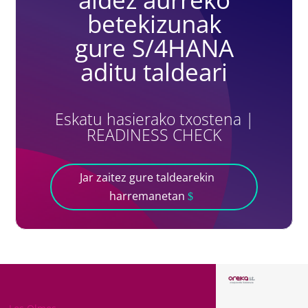
betekizunak
gure S/4HANA
aditu taldeari
Eskatu hasierako txostena |
READINESS CHECK
Jar zaitez gure taldearekin
harremanetan
ARABA
BARTZELO