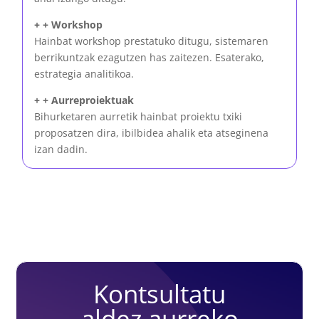
+ + Workshop
Hainbat workshop prestatuko ditugu, sistemaren
berrikuntzak ezagutzen has zaitezen. Esaterako,
estrategia analitikoa.
+ + Aurreproiektuak
Bihurketaren aurretik hainbat proiektu txiki
proposatzen dira, ibilbidea ahalik eta atseginena
izan dadin.
Kontsultatu
aldez aurreko