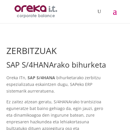
ZERBITZUAK
SAP S/4HANArako bihurketa
Oreka ITn,
SAP S/4HANA
bihurketarako zerbitzu
espezializatua eskaintzen dugu, SAPeko ERP
sistemarik aurreratuena.
Ez zaitez atzean geratu, S/4HANArako trantsizioa
eguneratze bat baino gehiago da, egin jauzi, gero
eta dinamikoagoa den ingurune batean, zure
enpresaren hazkundea eta lehiakortasuna
bultzatuko dituen azpiegitura oso eta