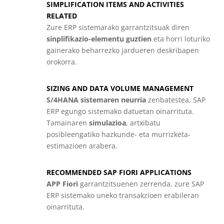
SIMPLIFICATION ITEMS AND ACTIVITIES
RELATED
Zure ERP sistemarako garrantzitsuak diren
sinplifikazio-elementu guztien
eta horri loturiko
gainerako beharrezko jardueren deskribapen
orokorra.
SIZING AND DATA VOLUME MANAGEMENT
S/4HANA sistemaren neurria
zenbatestea, SAP
ERP egungo sistemako datuetan oinarrituta.
Tamainaren
simulazioa
, artxibatu
posibleengatiko hazkunde- eta murrizketa-
estimazioen arabera.
RECOMMENDED SAP FIORI APPLICATIONS
APP Fiori
garrantzitsuenen zerrenda, zure SAP
ERP sistemako uneko transakzioen erabileran
oinarrituta.