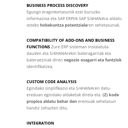
BUSINESS PROCESS DISCOVERY
Egungo eraginkortasunik ezei buruzko
informazioa eta SAP ERPtik SAP S/4HANAra aldatu
osteko
hobekuntza potentziala
ren xehetasunak.
COMPATIBILITY OF ADD-ONS AND BUSINESS
FUNCTIONS
Zure ERP sisteman instalatuta
dauden eta S/4HANArekin bateragarriak eta
bateraezinak diren
negozio osagarri eta funtziok
identifikatzea.
CUSTOM CODE ANALYSIS
Egindako sinplifikazio eta S/4HANAren datu-
ereduan egindako aldaketak direla eta,
(Z) kode
propioa aldatu behar den
eremuak xehetasun
handiz zehazten ditu.
INTEGRATION