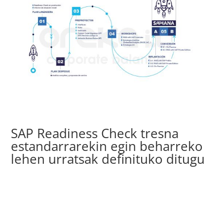
SAP Readiness Check tresna
estandarrarekin egin beharreko
lehen urratsak definituko ditugu