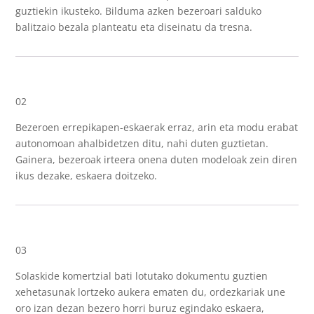
guztiekin ikusteko. Bilduma azken bezeroari salduko
balitzaio bezala planteatu eta diseinatu da tresna.
02
Bezeroen errepikapen-eskaerak erraz, arin eta modu erabat
autonomoan ahalbidetzen ditu, nahi duten guztietan.
Gainera, bezeroak irteera onena duten modeloak zein diren
ikus dezake, eskaera doitzeko.
03
Solaskide komertzial bati lotutako dokumentu guztien
xehetasunak lortzeko aukera ematen du, ordezkariak une
oro izan dezan bezero horri buruz egindako eskaera,