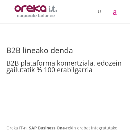
B2B lineako denda
B2B plataforma komertziala, edozein
gailutatik % 100 erabilgarria
Oreka IT-n,
SAP Business One
-rekin erabat integratutako