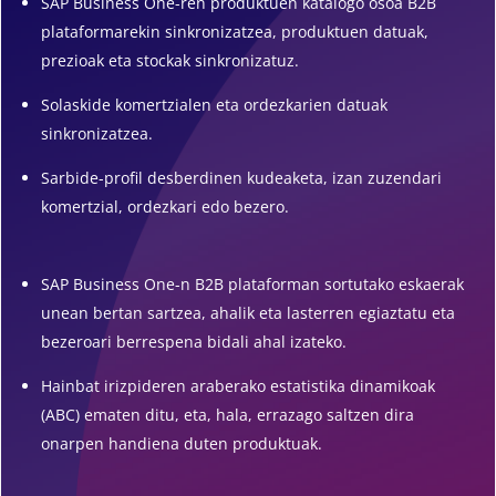
SAP Business One-ren produktuen katalogo osoa B2B
plataformarekin sinkronizatzea, produktuen datuak,
prezioak eta stockak sinkronizatuz.
Solaskide komertzialen eta ordezkarien datuak
sinkronizatzea.
Sarbide-profil desberdinen kudeaketa, izan zuzendari
komertzial, ordezkari edo bezero.
SAP Business One-n B2B plataforman sortutako eskaerak
unean bertan sartzea, ahalik eta lasterren egiaztatu eta
bezeroari berrespena bidali ahal izateko.
Hainbat irizpideren araberako estatistika dinamikoak
(ABC) ematen ditu, eta, hala, errazago saltzen dira
onarpen handiena duten produktuak.