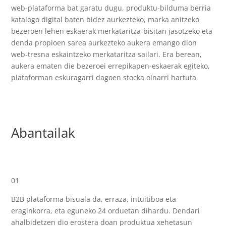
web-plataforma bat garatu dugu, produktu-bilduma berria
katalogo digital baten bidez aurkezteko, marka anitzeko
bezeroen lehen eskaerak merkataritza-bisitan jasotzeko eta
denda propioen sarea aurkezteko aukera emango dion
web-tresna eskaintzeko merkataritza sailari. Era berean,
aukera ematen die bezeroei errepikapen-eskaerak egiteko,
plataforman eskuragarri dagoen stocka oinarri hartuta.
Abantailak
01
B2B plataforma bisuala da, erraza, intuitiboa eta
eraginkorra, eta eguneko 24 orduetan dihardu. Dendari
ahalbidetzen dio erostera doan produktua xehetasun