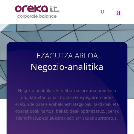
EZAGUTZA ARLOA
Negozio-analitika
Negozio-analitikaren helburua jarduna hobetzea
da, datuetan oinarritutako ikuspegiaren bidez
erakunde baten erabaki estrategikoak, taktikoak eta
operatiboak hartuz, baliabideak optimizatuz, joerak
identifikatuz eta aukerak edo arriskuak aurreratuz.