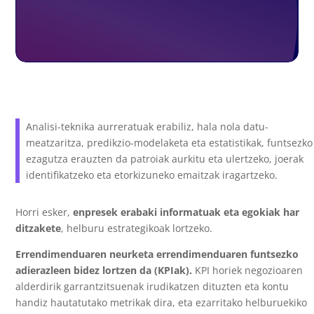
Analisi-teknika aurreratuak erabiliz, hala nola datu-
meatzaritza, predikzio-modelaketa eta estatistikak, funtsezko
ezagutza erauzten da patroiak aurkitu eta ulertzeko, joerak
identifikatzeko eta etorkizuneko emaitzak iragartzeko.
Horri esker,
enpresek erabaki informatuak eta egokiak har
ditzakete
, helburu estrategikoak lortzeko.
Errendimenduaren neurketa errendimenduaren funtsezko
adierazleen bidez lortzen da (KPIak).
KPI horiek negozioaren
alderdirik garrantzitsuenak irudikatzen dituzten eta kontu
handiz hautatutako metrikak dira, eta ezarritako helburuekiko