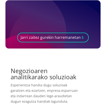
Jarri zaitez gurekin harremanetan
Negozioaren
analitikarako soluzioak
Esperientzia handia dugu soluzioak
garatzen eta ezartzen, enpresa-esparruan
eta indarrean dauden lege-araudietan
dugun ezagutza handiak lagunduta.