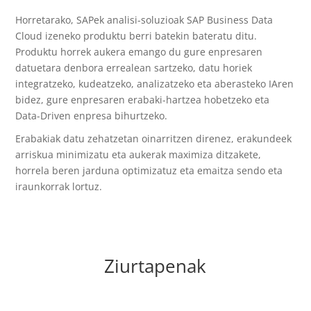
Horretarako, SAPek analisi-soluzioak SAP Business Data
Cloud izeneko produktu berri batekin bateratu ditu.
Produktu horrek aukera emango du gure enpresaren
datuetara denbora errealean sartzeko, datu horiek
integratzeko, kudeatzeko, analizatzeko eta aberasteko IAren
bidez, gure enpresaren erabaki-hartzea hobetzeko eta
Data-Driven enpresa bihurtzeko.
Erabakiak datu zehatzetan oinarritzen direnez, erakundeek
arriskua minimizatu eta aukerak maximiza ditzakete,
horrela beren jarduna optimizatuz eta emaitza sendo eta
iraunkorrak lortuz.
Ziurtapenak