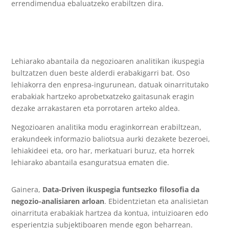
errendimendua ebaluatzeko erabiltzen dira.
Lehiarako abantaila da negozioaren analitikan ikuspegia
bultzatzen duen beste alderdi erabakigarri bat. Oso
lehiakorra den enpresa-ingurunean, datuak oinarritutako
erabakiak hartzeko aprobetxatzeko gaitasunak eragin
dezake arrakastaren eta porrotaren arteko aldea.
Negozioaren analitika modu eraginkorrean erabiltzean,
erakundeek informazio baliotsua aurki dezakete bezeroei,
lehiakideei eta, oro har, merkatuari buruz, eta horrek
lehiarako abantaila esanguratsua ematen die.
Gainera,
Data-Driven ikuspegia funtsezko filosofia da
negozio-analisiaren arloan
. Ebidentzietan eta analisietan
oinarrituta erabakiak hartzea da kontua, intuizioaren edo
esperientzia subjektiboaren mende egon beharrean.