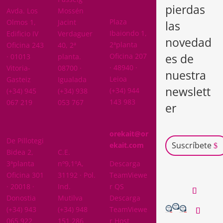
pierdas
BIZKAIA
Avda. Los
Mossén
Plaza
Olmos 1,
Jacint
las
Ibaiondo 1,
Edificio IV
Verdaguer
novedad
2ªplanta
Oficina 243
40, 2ª
es de
Oficina 207
· 01013
planta.
· 48940 ·
Vitoria-
08700 ·
nuestra
Leioa
Gasteiz
Igualada
newslett
(+34) 944
(+34) 945
(+34) 938
143 983
067 219
053 767
er
GIPUZKOA
orekait@or
De Pillotegi
NAVARRA
Suscríbete
ekait.com
Bidea 2,
C.E.
3ªplanta
nº9,1ºA,
Descarga
Oficina 301
31192 · Pol.
TeamViewe
· 20018 ·
Ind.
r QS
Donostia
Mutilva
Descarga
(+34) 943
(+34) 948
TeamViewe
065 922
151 286
r Host