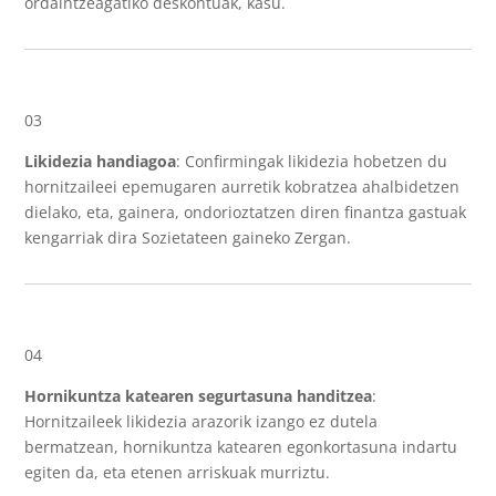
ordaintzeagatiko deskontuak, kasu.
03
Likidezia handiagoa
: Confirmingak likidezia hobetzen du
hornitzaileei epemugaren aurretik kobratzea ahalbidetzen
dielako, eta, gainera, ondorioztatzen diren finantza gastuak
kengarriak dira Sozietateen gaineko Zergan.
04
Hornikuntza katearen segurtasuna handitzea
:
Hornitzaileek likidezia arazorik izango ez dutela
bermatzean, hornikuntza katearen egonkortasuna indartu
egiten da, eta etenen arriskuak murriztu.