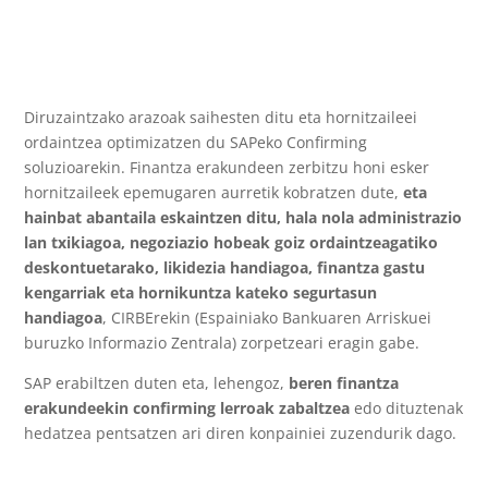
Diruzaintzako arazoak saihesten ditu eta hornitzaileei
ordaintzea optimizatzen du SAPeko Confirming
soluzioarekin. Finantza erakundeen zerbitzu honi esker
hornitzaileek epemugaren aurretik kobratzen dute,
eta
hainbat abantaila eskaintzen ditu, hala nola administrazio
lan txikiagoa, negoziazio hobeak goiz ordaintzeagatiko
deskontuetarako, likidezia handiagoa, finantza gastu
kengarriak eta hornikuntza kateko segurtasun
handiagoa
, CIRBErekin (Espainiako Bankuaren Arriskuei
buruzko Informazio Zentrala) zorpetzeari eragin gabe.
SAP erabiltzen duten eta, lehengoz,
beren finantza
erakundeekin confirming lerroak zabaltzea
edo dituztenak
hedatzea pentsatzen ari diren konpainiei zuzendurik dago.