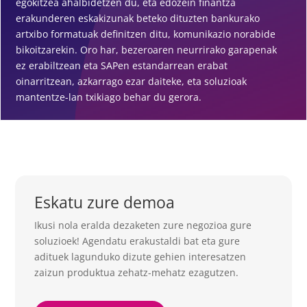
egokitzea ahalbidetzen du, eta edozein finantza
erakunderen eskakizunak beteko dituzten bankurako
artxibo formatuak definitzen ditu, komunikazio norabide
bikoitzarekin. Oro har, bezeroaren neurrirako garapenak
ez erabiltzean eta SAPen estandarrean erabat
oinarritzean, azkarrago ezar daiteke, eta soluzioak
mantentze-lan txikiago behar du gerora.
Eskatu zure demoa
Ikusi nola eralda dezaketen zure negozioa gure
soluzioek! Agendatu erakustaldi bat eta gure
adituek lagunduko dizute gehien interesatzen
zaizun produktua zehatz-mehatz ezagutzen.