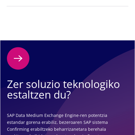
Zer soluzio teknologiko
estaltzen du?
SAP Data Medium Exchange Engine-ren potentzia
estandar gorena erabiliz, bezeroaren SAP sistema
Confirming erabiltzeko beharrizanetara berehala