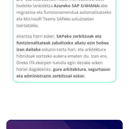
hodeiko lankidetza
Azureko SAP S/4HANA
rako
migrazioa eta funtzionamendua automatizatzeko
eta Microsoft Teams SAPeko soluzioetan
txertatzeko.
Aliantza horri esker,
SAPeko zerbitzuak eta
funtzionalitateak zabaltzeko aliatu ezin hobea
izan daiteke
soluzio-sorta hori, eta arkitektura
hibridoak sortzeko aukera ematen du. Izan ere,
Oreka ITk ekarpen handia egin dezake azken
horiei dagokienez,
gure arkitektura, segurtasun
eta administrazio zerbitzuei esker.