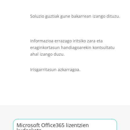
Soluzio guztiak gune bakarrean izango dituzu.
Informazioa errazago iritsiko zara eta
eraginkortasun handiagoarekin kontsultatu
ahal izango duzu.
Irisgarritasun azkarragoa.
Microsoft Office365 lizentzien