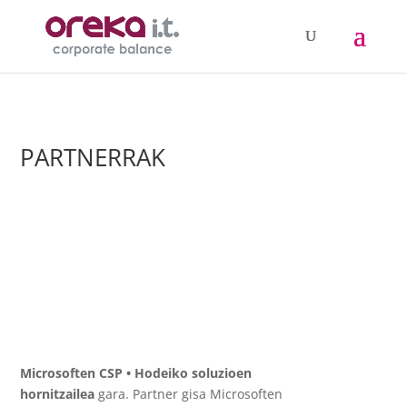
PARTNERRAK
Microsoften CSP • Hodeiko soluzioen
hornitzailea
gara. Partner gisa Microsoften