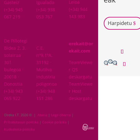
Leioa
Gasteiz
Igualada
(+34) 944
(+34) 945
(+34) 938
143 983
067 219
053 767
Harpidetu
GIPUZKOA
De Pillotegi
NAFARROA
orekait@or
Bidea 2, 3.
C.E.
ekait.com
solairua
nº9,1ºA,
301
31192 ·
TeamViewe
bulegoa ·
Mutilva
r QS
20018 ·
industria
deskargatu
Donostia
poligonoa
TeamViewe
(+34) 943
(+34) 948
r Host
065 922
151 286
deskargatu
Oreka I.T. 2026 © |
Ataria
|
Lege oharra
|
Pribatutasun politika
|
Cookie politika
|
Kudeaketa-politika