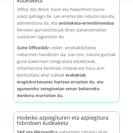
kudeaketa
Office 365 Word, Excel eta PowerPoint baino
askoz gehiago da. Lan-eremurako soluzio oso eta
adimenduna da, eta
antolaketa-errendimendua
benetan garrantzitsuak diren parametroetan
sustatzen laguntzen du.
Suite Office365
ri esker, produktibitatea
nabarmen handitzen da; izan ere, soluzio guztiak
gune bakarrean integratuta edukitzeak,
informaziora berehala iristeak eta hura arin
kontsultatu ahal izateak
erabakiak
eraginkortasunez hartzea errazten du, eta
eguneroko zereginetan eman beharreko
denbora murrizten du.
Hodeiko azpiegituren eta azpiegitura
hibridoen kudeaketa
SAP eta Microsoft
ek nabarmen zabaldu dute