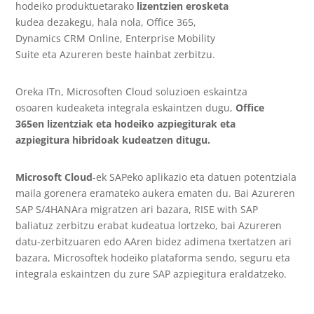
hodeiko produktuetarako
lizentzien erosketa
kudea dezakegu, hala nola, Office 365,
Dynamics CRM Online, Enterprise Mobility
Suite eta Azureren beste hainbat zerbitzu.
Oreka ITn, Microsoften Cloud soluzioen eskaintza
osoaren kudeaketa integrala eskaintzen dugu,
Office
365en lizentziak eta hodeiko azpiegiturak eta
azpiegitura hibridoak kudeatzen ditugu.
Microsoft Cloud
-ek SAPeko aplikazio eta datuen potentziala
maila gorenera eramateko aukera ematen du. Bai Azureren
SAP S/4HANAra migratzen ari bazara, RISE with SAP
baliatuz zerbitzu erabat kudeatua lortzeko, bai Azureren
datu-zerbitzuaren edo AAren bidez adimena txertatzen ari
bazara, Microsoftek hodeiko plataforma sendo, seguru eta
integrala eskaintzen du zure SAP azpiegitura eraldatzeko.