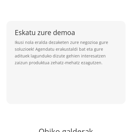
Eskatu zure demoa
Ikusi nola eralda dezaketen zure negozioa gure
soluzioek! Agendatu erakustaldi bat eta gure
adituek lagunduko dizute gehien interesatzen
zaizun produktua zehatz-mehatz ezagutzen.
Ohiko galderak