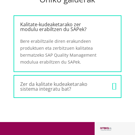
Kalitate-kudeaketarako zer
modulu erabiltzen du SAPek?
Bere erabiltzaile diren erakundeen
produktuen eta zerbitzuen kalitatea
bermatzeko SAP Quality Management
modulua erabiltzen du SAPek.
Zer da kalitate kudeaketarako
sistema integratu bat?
ARABA
BARTZELO