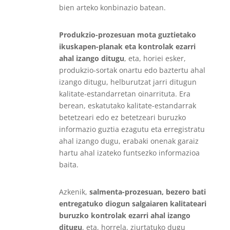
bien arteko konbinazio batean.
Produkzio-prozesuan mota guztietako
ikuskapen-planak eta kontrolak ezarri
ahal izango ditugu
, eta, horiei esker,
produkzio-sortak onartu edo baztertu ahal
izango ditugu, helburutzat jarri ditugun
kalitate-estandarretan oinarrituta. Era
berean, eskatutako kalitate-estandarrak
betetzeari edo ez betetzeari buruzko
informazio guztia ezagutu eta erregistratu
ahal izango dugu, erabaki onenak garaiz
hartu ahal izateko funtsezko informazioa
baita.
Azkenik,
salmenta-prozesuan, bezero bati
entregatuko diogun salgaiaren kalitateari
buruzko kontrolak ezarri ahal izango
ditugu
, eta, horrela, ziurtatuko dugu