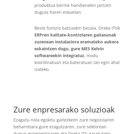
produktua berme handienekin jartzen
dugula haren eskuetan.
Beste funtzio batzuekin bezala, Oreka ITtik
ERPren kalitate-kontrolaren gaitasunak
zuzenean instalaziora eramateko aukera
eskaintzen dugu, gure MES Kelvin
softwareekin integratuz
, modu
koordinatuan eta bateratuan lan egin ahal
izateko.
Zure enpresarako soluzioak
Ezagutu nola egokitu gaitezkeen zure negozioaren
beharretara gure ezagutzaren, zure sektorean
dugun esperientziaren eta Oreka ITn garatutako