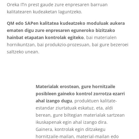
Oreka ITn prest gaude zure enpresaren barruan
kalitatearen kudeaketan laguntzeko.
QM edo SAPen kalitatea kudeatzeko moduluak aukera
ematen digu zure enpresaren eguneroko bizitzako
hainbat etapatan kontrolak egiteko
, bai materialen
hornikuntzan, bai produkzio-prozesuan, bai gure bezeroei
saltzeko unean.
Materialak erostean, gure hornitzaile
posibleen gaineko kontrol zorrotza ezarri
ahal izango dugu
, produktuen kalitate-
estandar ziurtatuak eskatuz, eta, aldi
berean, gure biltegian materialak sartzean
ikuskapenak egin ahal izango dira.
Gainera, kontrolak egin ditzakegu
hornitzaile-mailan, material-mailan edo