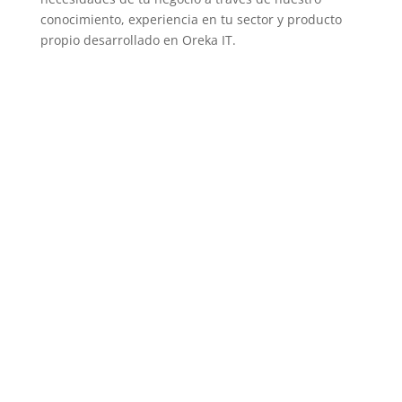
conocimiento, experiencia en tu sector y producto
propio desarrollado en Oreka IT.
Adaptaciones y desarrollos a
medida
Contarás con especialistas cualificados que te
guiarán y trabajarán en tus requerimientos.
Ver servicio
Captura inteligente de datos en
planta