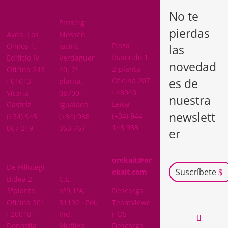
A
No te
ARABA
Passeig
pierdas
BIZKAIA
Avda. Los
Mossén
Plaza
Olmos 1,
Jacint
las
Ibaiondo 1,
Edificio IV
Verdaguer
novedad
2ªplanta
Oficina 243
40, 2ª
es de
Oficina 207
· 01013
planta.
· 48940 ·
Vitoria-
08700 ·
nuestra
Leioa
Gasteiz
Igualada
newslett
(+34) 944
(+34) 945
(+34) 938
143 983
067 219
053 767
er
GIPUZKOA
orekait@or
De Pillotegi
NAVARRA
Suscríbete
ekait.com
Bidea 2,
C.E.
3ªplanta
nº9,1ºA,
Descarga
Oficina 301
31192 · Pol.
TeamViewe
· 20018 ·
Ind.
r QS
Donostia
Mutilva
Descarga