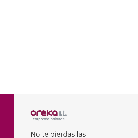
One con las principales
plataformas eCommerce del
mercado, como Shopify,
Prestashop y WooCommerce.
Ver solución
No te pierdas las