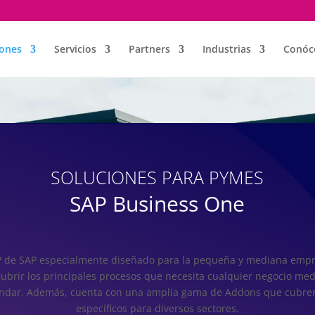
iones
Servicios
Partners
Industrias
Conóc
SOLUCIONES PARA PYMES
SAP Business One
P de SAP especialmente diseñado para la pequeña y mediana emp
ubrir los principales procesos que necesita cualquier negocio me
tándar. Además, cuenta con una amplia gama de Addons que cubre
específicos para diversos sectores.