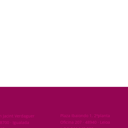
garantizar el cumplimiento de las
normativas TicketBai y Batuz de
manera sencilla y eficiente a
través de SAP Business One.
Ver solución
BIZKAIA
Plaza Ibaiondo 1, 2ªplanta
 Jacint Verdaguer
Oficina 207 · 48940 · Leioa
08700 · Igualada