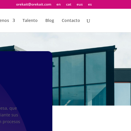
orekait@orekait.com
en
cat
eus
es
enos
Talento
Blog
Contacto
resa, que
diante sus
n procesos