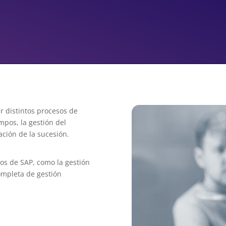
 distintos procesos de
mpos, la gestión del
ación de la sucesión.
os de SAP, como la gestión
completa de gestión