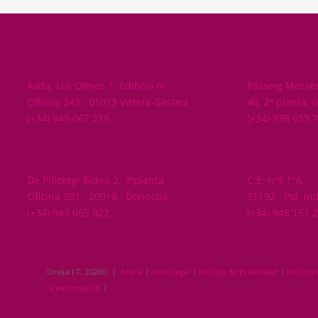
ARABA
BARCELONA
Avda. Los Olmos 1, Edificio IV
Passeig Mossén
Oficina 243 · 01013 Vitoria-Gasteiz
40, 2ª planta. 
(+34) 945 067 219
(+34) 938 053 
GIPUZKOA
NAVARRA
De Pillotegi Bidea 2, 3ªplanta
C.E. nº9,1ºA,
Oficina 301 · 20018 · Donostia
31192 · Pol. In
(+34) 943 065 922
(+34) 948 151 
Oreka I.T. 2026© |
Ataria
|
Aviso legal
|
Política de Privacidad
|
Política
la información
|