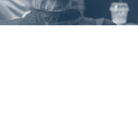
C_THR94 · Implementation Consultant – SAP
SuccessFactors Time Management