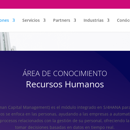
iones
Servicios
Partners
Industrias
Conóc
ÁREA DE CONOCIMIENTO
Recursos Humanos
an Capital Management) es el módulo integrado en S/4HANA para 
 se enfoca en las personas, ayudando a las empresas a automatiz
os procesos relacionados con la gestión de su personal, ofreciendo l
tomar decisiones basadas en datos en tiempo real.