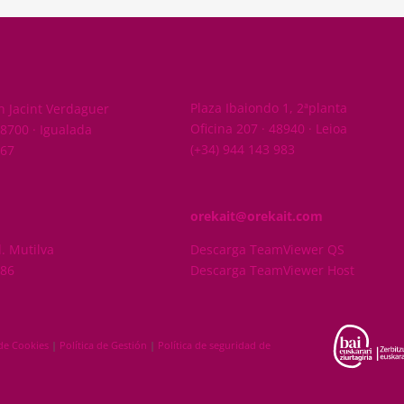
BIZKAIA
Plaza Ibaiondo 1, 2ªplanta
 Jacint Verdaguer
Oficina 207 · 48940 · Leioa
08700 · Igualada
(+34) 944 143 983
767
orekait@orekait.com
d. Mutilva
Descarga TeamViewer QS
286
Descarga TeamViewer Host
 de Cookies
|
Política de Gestión
|
Política de seguridad de