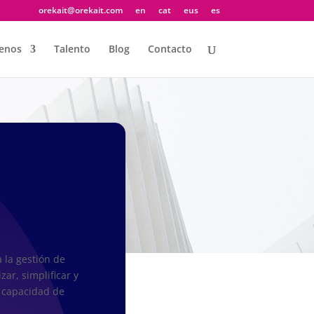
orekait@orekait.com
en
cat
eus
es
enos
Talento
Blog
Contacto
la gestión de
ar, simplificar y
a capacidad de