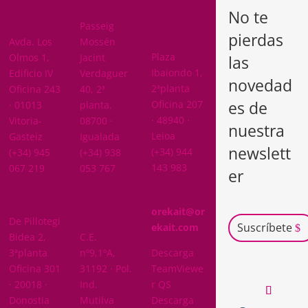
A
No te
ARABA
Passeig
pierdas
BIZKAIA
Avda. Los
Mossén
Plaza
Olmos 1,
Jacint
las
Ibaiondo 1,
Edificio IV
Verdaguer
novedad
2ªplanta
Oficina 243
40, 2ª
es de
Oficina 207
· 01013
planta.
· 48940 ·
Vitoria-
08700 ·
nuestra
Leioa
Gasteiz
Igualada
newslett
(+34) 944
(+34) 945
(+34) 938
143 983
067 219
053 767
er
GIPUZKOA
orekait@or
De Pillotegi
NAVARRA
Suscríbete
ekait.com
Bidea 2,
C.E.
3ªplanta
nº9,1ºA,
Descarga
Oficina 301
31192 · Pol.
TeamViewe
· 20018 ·
Ind.
r QS
Donostia
Mutilva
Descarga