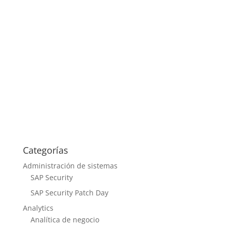
cambios, impulsados por el Reglamento (UE)
2024/886 y recogidos en el SEPA Credit
Transfer Scheme...
Categorías
Administración de sistemas
SAP Security
SAP Security Patch Day
Analytics
Analítica de negocio