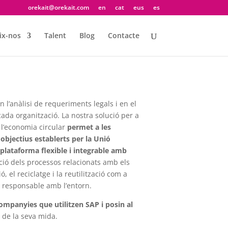
orekait@orekait.com
en
cat
eus
es
ix-nos
Talent
Blog
Contacte
l’anàlisi de requeriments legals i en el
da organització. La nostra solució per a
 l’economia circular
permet a les
objectius establerts per la Unió
plataforma flexible i integrable amb
zació dels processos relacionats amb els
, el reciclatge i la reutilització com a
i responsable amb l’entorn.
ompanyies que utilitzen SAP i posin al
de la seva mida.