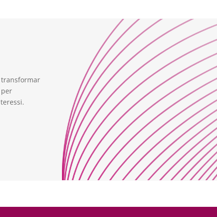
 transformar
 per
teressi.