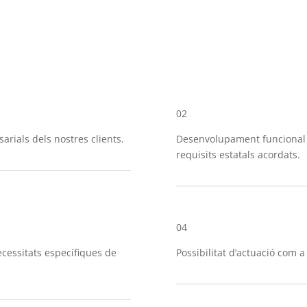
02
arials dels nostres clients.
Desenvolupament funcional 
requisits estatals acordats.
04
ecessitats específiques de
Possibilitat d’actuació com 