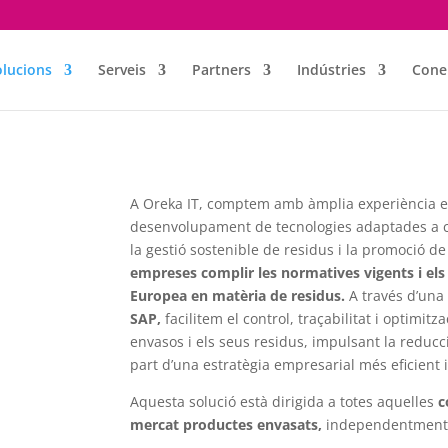
olucions
Serveis
Partners
Indústries
Cone
A Oreka IT, comptem amb àmplia experiència en 
desenvolupament de tecnologies adaptades a ca
la gestió sostenible de residus i la promoció de
empreses complir les normatives vigents i els 
Europea en matèria de residus.
A través d’una
SAP,
facilitem el control, traçabilitat i optimit
envasos i els seus residus, impulsant la reducció
part d’una estratègia empresarial més eficient 
Aquesta solució està dirigida a totes aquelles
c
mercat productes envasats,
independentment 