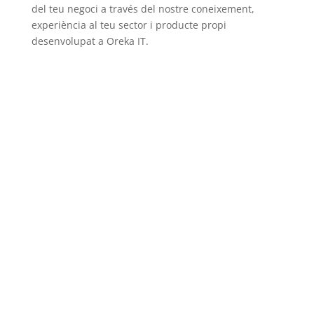
del teu negoci a través del nostre coneixement,
experiència al teu sector i producte propi
desenvolupat a Oreka IT.
QuimicOne
El programari específic per al sector químic amb
la millor suite de productes especialitzats per a
SAP Business One.
Veure solució
KELVIN · Sistema MES