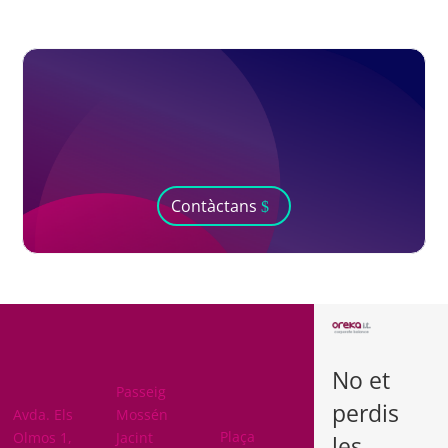
Contàctans
BARCELON
A
No et
ARABA
Passeig
perdis
BIZKAIA
Avda. Els
Mossén
Plaça
Olmos 1,
Jacint
les