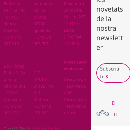
Ibaiondo 1,
Edifici IV
Verdaguer
novetats
2a planta
Oficina 243
40, 2a
de la
Oficina 207
· 01013
planta.
· 48940 ·
Vitòria-
08700 ·
nostra
Leioa
Gasteiz
Igualada
newslett
(+34) 944
(+34) 945
(+34) 938
143 983
067 219
053 767
er
GIPUZKOA
orekait@or
De Pillotegi
NAVARRA
Subscriu-
ekait.com
Bidea 2, 3a
C.E.
te
planta
nº9,1ºA,
Descarrega
Oficina 301
31192 · Pol.
TeamViewe
· 20018 ·
Ind.
r QS
Donostia
Mutilva
Descarrega
(+34) 943
(+34) 948
TeamViewe
065 922
151 286
r Host
Oreka I.T. 2026 © |
Atària
|
Avis legal
|