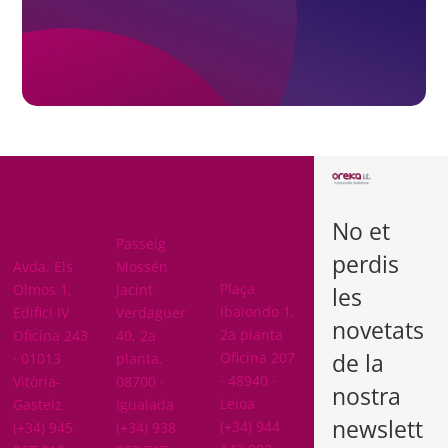
BARCELON
A
No et
ARABA
Passeig
perdis
BIZKAIA
Avda. Els
Mossén
Plaça
Olmos 1,
Jacint
les
Ibaiondo 1,
Edifici IV
Verdaguer
novetats
2a planta
Oficina 243
40, 2a
de la
Oficina 207
· 01013
planta.
· 48940 ·
Vitòria-
08700 ·
nostra
Leioa
Gasteiz
Igualada
newslett
(+34) 944
(+34) 945
(+34) 938