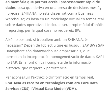
en memòria que permet accés i processament ràpid de
dades
, cosa que deriva en una presa de decisions més àgil
i precisa. S/4HANA no està dissenyat com a Business
Warehouse; es basa en un modelatge virtual en temps real
sobre dades operatives i inclou el seu propi mòdul d’anàlisi
i reporting, per la qual cosa no requereix BW.
Això no obstant, si treballem amb un S/4HANA, és
necessari? Depèn de l’objectiu que es busqui; SAP BW i SAP
Datasphere són datawarehouse empresarials, que
permeten la incorporació i homogeneïtzació de dades SAP i
no SAP. És la font única i completa de la informació
històrica, que requereix persistència.
Per aconseguir l’extracció d’informació en temps real,
S/4HANA es recolza en tecnologies com ara Core Data
Services (CDS) i Virtual Data Model (VDM).