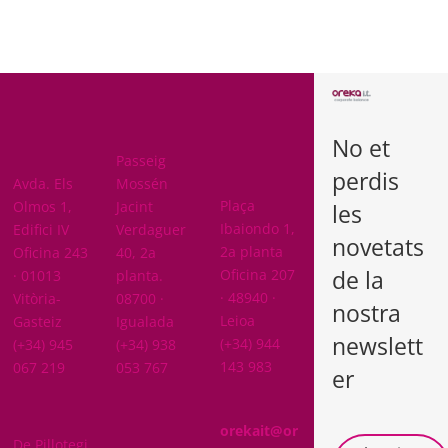
BARCELON
A
No et
ARABA
Passeig
perdis
BIZKAIA
Avda. Els
Mossén
Plaça
Olmos 1,
Jacint
les
Ibaiondo 1,
Edifici IV
Verdaguer
novetats
2a planta
Oficina 243
40, 2a
de la
Oficina 207
· 01013
planta.
· 48940 ·
Vitòria-
08700 ·
nostra
Leioa
Gasteiz
Igualada
newslett
(+34) 944
(+34) 945
(+34) 938
143 983
067 219
053 767
er
GIPUZKOA
orekait@or
De Pillotegi
NAVARRA