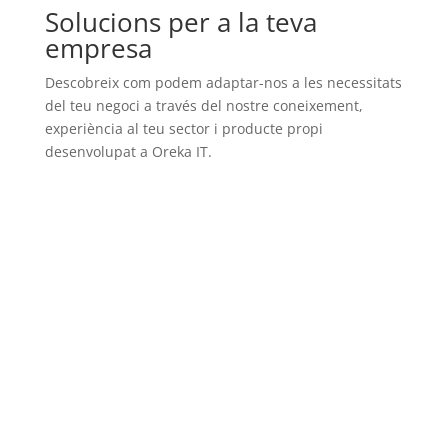
Solucions per a la teva
empresa
Descobreix com podem adaptar-nos a les necessitats
del teu negoci a través del nostre coneixement,
experiència al teu sector i producte propi
desenvolupat a Oreka IT.
Serveis de Hosting i Núvol Privada
Dissenyat específicament per allotjar
programari de gestió empresarial, garantint alt
rendiment
Veure servei