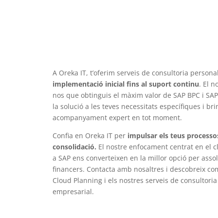
A Oreka IT, t’oferim serveis de consultoria personal
implementació inicial fins al suport continu
. El n
nos que obtinguis el màxim valor de SAP BPC i SAP
la solució a les teves necessitats específiques i br
acompanyament expert en tot moment.
Confia en Oreka IT per
impulsar els teus processo
consolidació.
El nostre enfocament centrat en el cl
a SAP ens converteixen en la millor opció per assoli
financers. Contacta amb nosaltres i descobreix co
Cloud Planning i els nostres serveis de consultoria
empresarial.