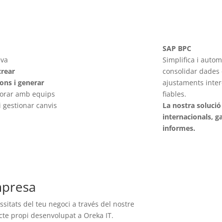
SAP BPC
eva
Simplifica i autom
crear
consolidar dades d
ions i generar
ajustaments inter
aborar amb equips
fiables.
 gestionar canvis
La nostra soluci
internacionals, ga
informes.
mpresa
itats del teu negoci a través del nostre
cte propi desenvolupat a Oreka IT.