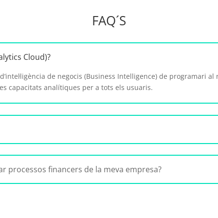
FAQ´S
lytics Cloud)?
’intel·ligència de negocis (Business Intelligence) de programari al 
 les capacitats analítiques per a tots els usuaris.
r processos financers de la meva empresa?