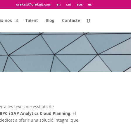
orekait@orekait.com
en
cat
eus
es
ix-nos
Talent
Blog
Contacte
r a les teves necessitats de
BPC i SAP Analytics Cloud Planning
. El
dedicat a oferir una solució integral que